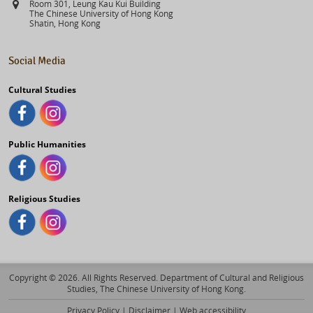
Address
Room 301, Leung Kau Kui Building
The Chinese University of Hong Kong
Shatin, Hong Kong
Social Media
Cultural Studies
Public Humanities
Religious Studies
Copyright © 2026. All Rights Reserved. Department of Cultural and Religious
Studies, The Chinese University of Hong Kong.
Privacy Policy
|
Disclaimer
|
Web accessibility