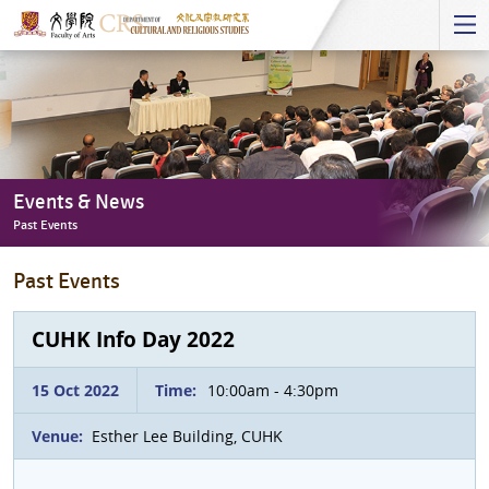
Start
main
Content
Events & News
Past Events
Events
Past Events
&
News
-
CUHK Info Day 2022
Past
Events
15 Oct 2022
Time:
10:00am - 4:30pm
Venue:
Esther Lee Building, CUHK