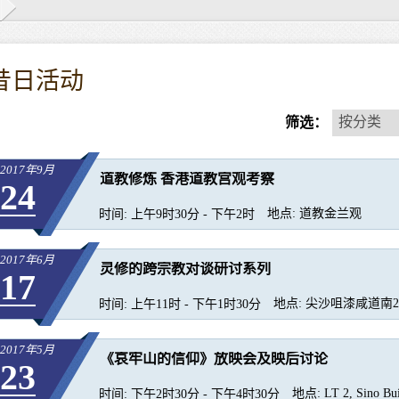
昔日活动
按
按分类
筛选：
分
类
2017年9月
道教修炼 香港道教宫观考察
24
地点:
道教金兰观
时间:
上午9时30分 - 下午2时
2017年6月
灵修的跨宗教对谈研讨系列
17
地点:
尖沙咀漆咸道南27
时间:
上午11时 - 下午1时30分
2017年5月
《哀牢山的信仰》放映会及映后讨论
23
地点:
LT 2, Sino Bui
时间:
下午2时30分 - 下午4时30分