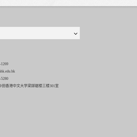
-1269
uhk.edu.hk
-5280
沙田香港中文大学梁銶琚楼三楼301室