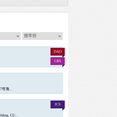
按
按年份
年
份
DAO
CRS
号海...
ICS
lding, CU...