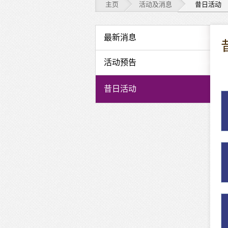
主页
活动及消息
昔日活动
活
最新消息
动
活动预告
及
昔日活动
消
息
-
昔
日
活
动