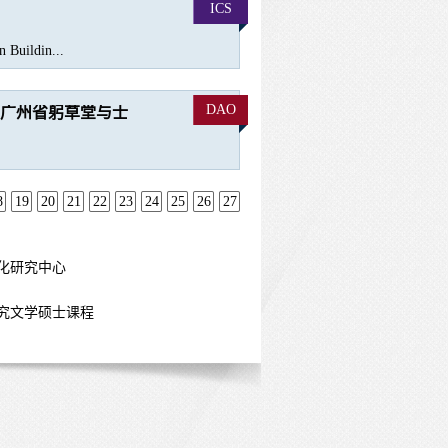
ICS
 Buildin...
DAO
广州省躬草堂与士
8
19
20
21
22
23
24
25
26
27
化研究中心
究文学硕士课程