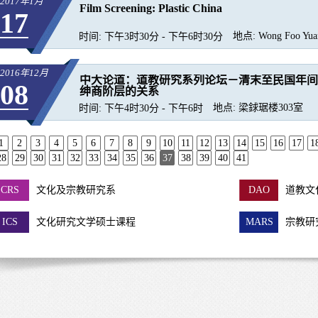
2017年1月
Film Screening: Plastic China
17
地点:
Wong Foo Yuan
时间:
下午3时30分 - 下午6时30分
2016年12月
中大论道：道教研究系列论坛－清末至民国年间
08
绅商阶层的关系
地点:
梁銶琚楼303室
时间:
下午4时30分 - 下午6时
1
2
3
4
5
6
7
8
9
10
11
12
13
14
15
16
17
1
28
29
30
31
32
33
34
35
36
37
38
39
40
41
CRS
文化及宗教研究系
DAO
道教文
ICS
文化研究文学硕士课程
MARS
宗教研