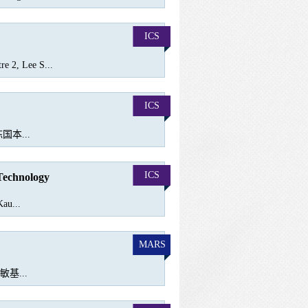
ICS
re 2, Lee S...
ICS
国本...
ICS
 Technology
au...
MARS
基...