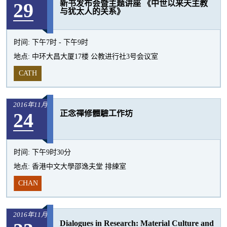
29
新书发布会暨主题讲座 《中世以来天主教
活
与犹太人的关系》
动
时间:
下午7时 - 下午9时
地点:
中环大昌大厦17楼 公教进行社3号会议室
CATH
2016年11月
24
正念禪修體驗工作坊
时间:
下午9时30分
地点:
香港中文大學邵逸夫堂 排練室
CHAN
2016年11月
Dialogues in Research: Material Culture and