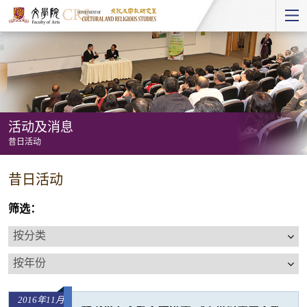
Start
main
Content
活动及消息
昔日活动
活
昔日活动
动
及
筛选：
消
按
息
分
按
-
类
年
昔
份
日
2016年11月