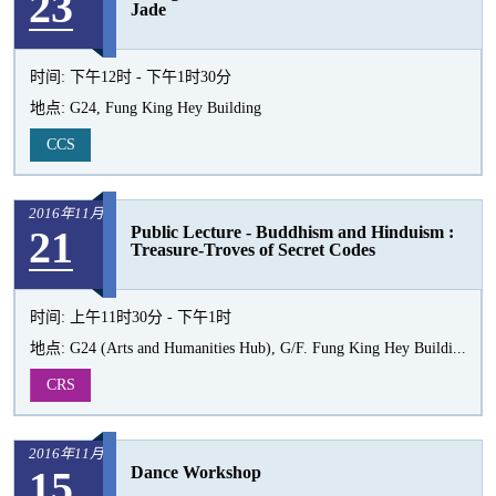
23
Jade
时间:
下午12时 - 下午1时30分
地点:
G24, Fung King Hey Building
CCS
2016年11月
21
Public Lecture - Buddhism and Hinduism :
Treasure-Troves of Secret Codes
时间:
上午11时30分 - 下午1时
地点:
G24 (Arts and Humanities Hub), G/F. Fung King Hey Buildi...
CRS
2016年11月
15
Dance Workshop