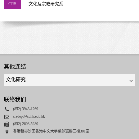
CRS
文化及宗教研究系
其他连结
Quick
links
select
联络我们
Phone
(852) 3943-1269
Email
crsdept@cuhk.edu.hk
Fax
(852) 2603-5280
Address
香港新界沙田香港中文大学梁銶琚楼三楼301室