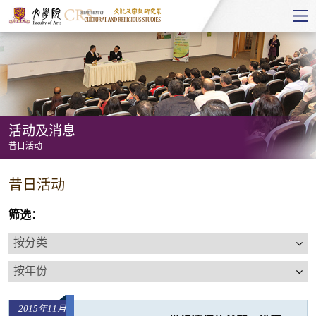
Start
main
Content
活动及消息
昔日活动
活
昔日活动
动
及
筛选：
消
按
息
分
按
-
类
年
昔
份
日
2015年11月