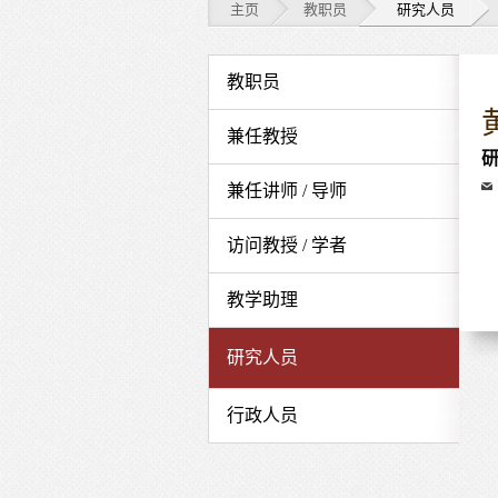
主页
教职员
研究人员
教
教职员
职
兼任教授
员
Em
兼任讲师 / 导师
-
研
访问教授 / 学者
究
教学助理
人
研究人员
员
行政人员