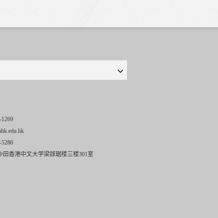
-1269
uhk.edu.hk
-5280
沙田香港中文大学梁銶琚楼三楼301室