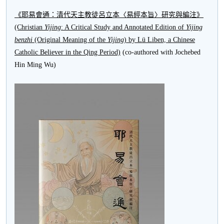
《耶易會通：清代天主教徒呂立本〈易經本旨〉研究與編注》
(Christian
Yijing
: A Critical Study and Annotated Edition of
Yijing
benzhi
(Original Meaning of the
Yijing
) by Lü Liben, a Chinese
Catholic Believer in the Qing Period)
(co-authored with Jochebed
Hin Ming Wu)