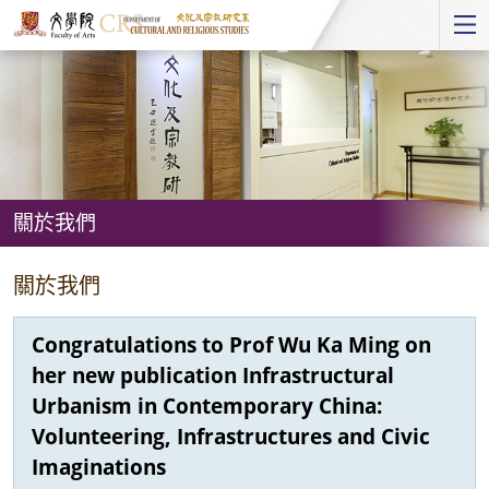
Start
main
Content
關於我們
關
關於我們
於
我
Congratulations to Prof Wu Ka Ming on
們
her new publication Infrastructural
Urbanism in Contemporary China:
Volunteering, Infrastructures and Civic
Imaginations