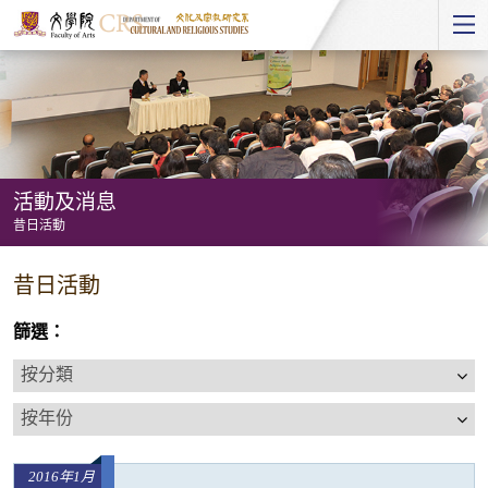
Start
main
Content
活動及消息
昔日活動
活
昔日活動
動
及
篩選：
消
按
息
分
按
-
類
年
昔
份
日
2016年1月