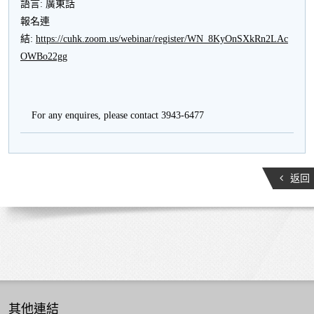
語言: 廣東話
報名連
結:
https://cuhk.zoom.us/webinar/register/WN_8KyOnSXkRn2LAc
OWBo22gg
For any enquires, please contact 3943-6477
返回
其他連結