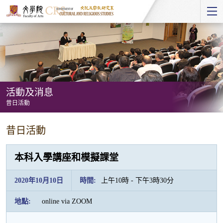
Start
main
Content
活動及消息
昔日活動
活
昔日活動
動
及
本科入學講座和模擬課堂
消
息
2020年10月10日
時間:
上午10時 - 下午3時30分
-
地點:
online via ZOOM
昔
日