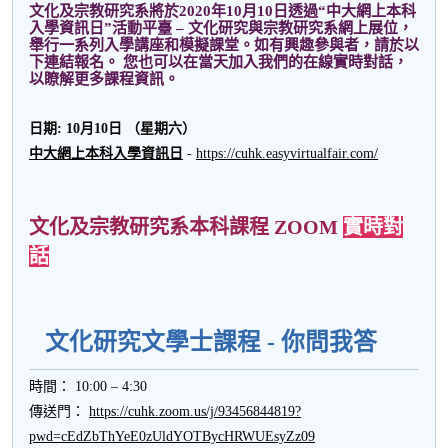
文化及宗教研究系將於2020年10月10日透過“中大網上本科
活
入學資訊日”活動平臺 – 文化研究與宗教研究系網上展位，
動
舉行一系列入學講座和模擬課堂。如有興趣參與者，請於以
下連結報名。 您也可以在當天加入我們的在線實時對話，
以瞭解更多課程資訊。
日期
:
10
月
10
日 （星期六）
中大網上本科入學資訊日
-
https://cuhk.easyvirtualfair.com/
文化及宗教研究系本科課程 ZOOM
實時對
話
文化研究文學士課程 - 你問我答
時間： 10:00 – 4:30
傳送門：
https://cuhk.zoom.us/j/93456844819?
pwd=cEdZbThYeE0zUldYOTBycHRWUEsyZz09