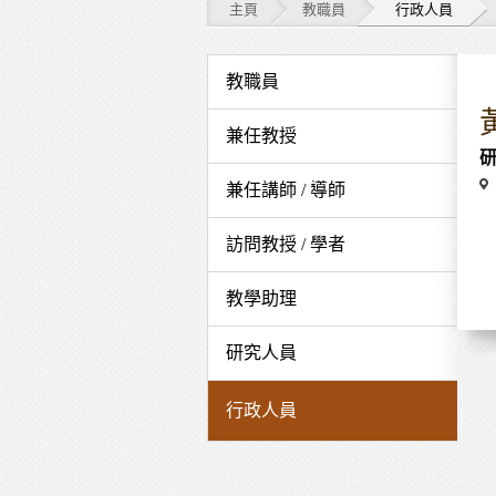
主頁
教職員
行政人員
教
教職員
職
兼任教授
員
Ve
兼任講師 / 導師
-
行
訪問教授 / 學者
政
教學助理
人
研究人員
員
行政人員