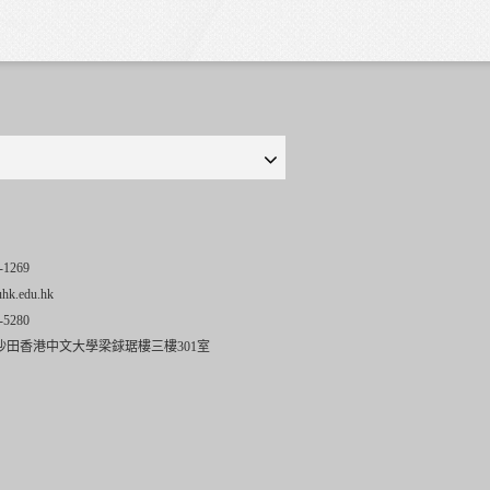
-1269
uhk.edu.hk
-5280
沙田香港中文大學梁銶琚樓三樓301室