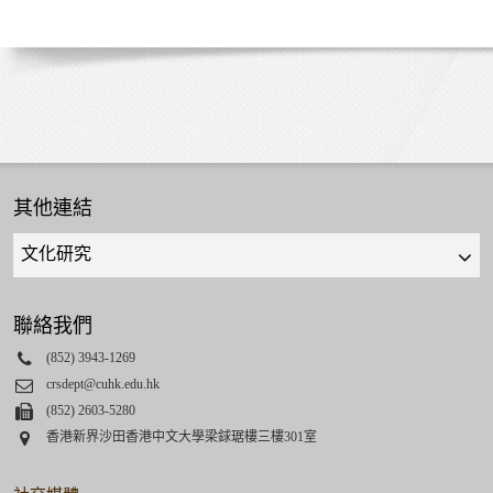
其他連結
Quick
links
select
聯絡我們
Phone
(852) 3943-1269
Email
crsdept@cuhk.edu.hk
Fax
(852) 2603-5280
Address
香港新界沙田香港中文大學梁銶琚樓三樓301室