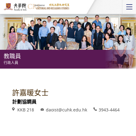
Start
main
Content
教職員
行政人員
教
職
員
許嘉暖女士
-
計劃協調員
行
Venue
Email
Phone
KKB 218
daoist@cuhk.edu.hk
3943-4464
政
人
員