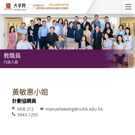
Start
main
Content
教職員
行政人員
教
職
員
黃敏惠小姐
-
計劃協調員
行
Venue
Email
KKB 212
manuelawong@cuhk.edu.hk
政
Phone
3943-1255
人
員