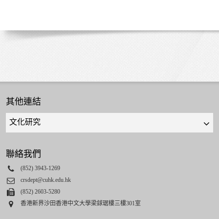
其他連結
Quick
links
select
聯絡我們
Phone
(852) 3943-1269
Email
crsdept@cuhk.edu.hk
Fax
(852) 2603-5280
Address
香港新界沙田香港中文大學梁銶琚樓三樓301室