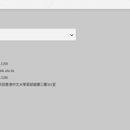
-1269
uhk.edu.hk
-5280
沙田香港中文大學梁銶琚樓三樓301室