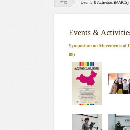
主頁
Events & Activities (MAICS)
Events
&
Events & Activiti
Activities
(MAICS)
Symposium on Movements of Des
08)