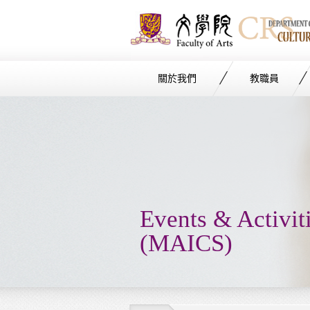
關於我們
教職員
Start
main
Content
Events & Activit
(MAICS)