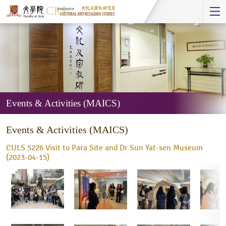
Start
main
Content
Events & Activities (MAICS)
Events
Events & Activities (MAICS)
&
Activities
CULS 5226 Visit to Para Site and Dr Sun Yat-sen Museum
(MAICS)
(2023-04-15)