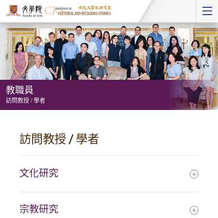
Start
main
Content
教職員
訪問教授 / 學者
教
職
訪問教授 / 學者
員
-
訪
文化研究
問
教
宗教研究
授