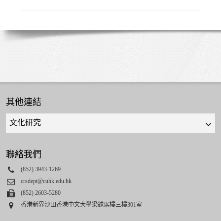
/
學
者
其他連結
Quick
links
select
聯絡我們
Phone
(852) 3943-1269
Email
crsdept@cuhk.edu.hk
Fax
(852) 2603-5280
Address
香港新界沙田香港中文大學梁銶琚樓三樓301室