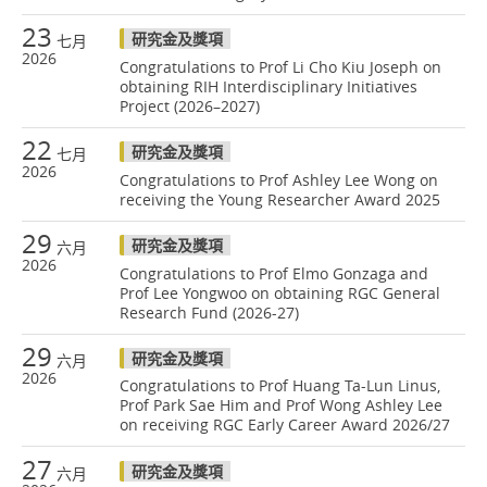
23
研究金及獎項
七月
2026
Congratulations to Prof Li Cho Kiu Joseph on
obtaining RIH Interdisciplinary Initiatives
Project (2026–2027)
22
研究金及獎項
七月
2026
Congratulations to Prof Ashley Lee Wong on
receiving the Young Researcher Award 2025
29
研究金及獎項
六月
2026
Congratulations to Prof Elmo Gonzaga and
Prof Lee Yongwoo on obtaining RGC General
Research Fund (2026-27)
29
研究金及獎項
六月
2026
Congratulations to Prof Huang Ta-Lun Linus,
Prof Park Sae Him and Prof Wong Ashley Lee
on receiving RGC Early Career Award 2026/27
27
研究金及獎項
六月