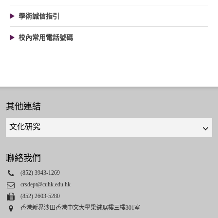
學術誠信指引
校內常用電話號碼
其他連結
Quick
links
select
聯絡我們
Phone
(852) 3943-1269
Email
crsdept@cuhk.edu.hk
Fax
(852) 2603-5280
Address
香港新界沙田香港中文大學梁銶琚樓三樓301室