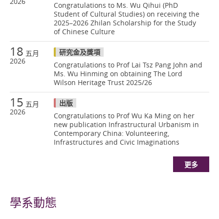
2026
Congratulations to Ms. Wu Qihui (PhD
Student of Cultural Studies) on receiving the
2025–2026 Zhilan Scholarship for the Study
of Chinese Culture
18
研究金及獎項
五月
2026
Congratulations to Prof Lai Tsz Pang John and
Ms. Wu Hinming on obtaining The Lord
Wilson Heritage Trust 2025/26
15
出版
五月
2026
Congratulations to Prof Wu Ka Ming on her
new publication Infrastructural Urbanism in
Contemporary China: Volunteering,
Infrastructures and Civic Imaginations
更多
學系動態