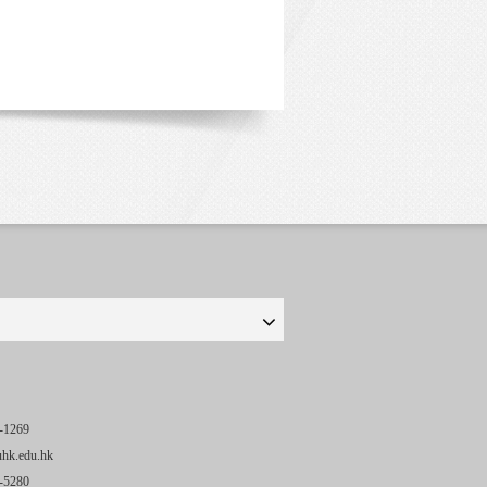
-1269
uhk.edu.hk
-5280