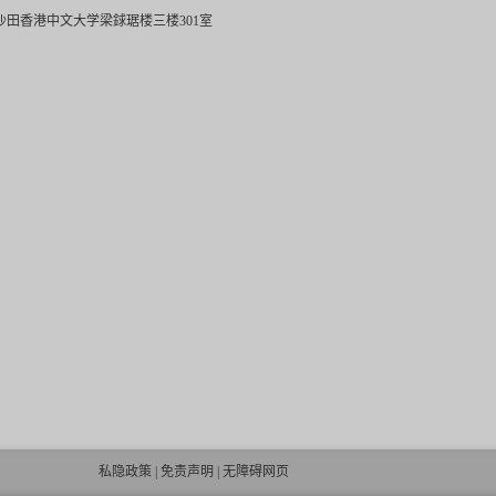
沙田香港中文大学梁銶琚楼三楼301室
私隐政策
|
免责声明
|
无障碍网页