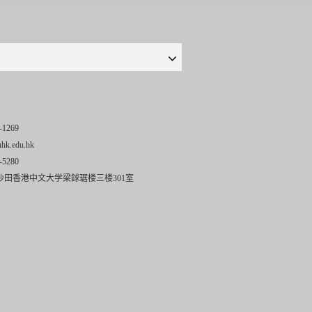
-1269
uhk.edu.hk
-5280
沙田香港中文大学梁銶琚楼三楼301室