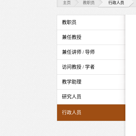
主页
教职员
行政人员
教
教职员
职
兼任教授
员
兼任讲师 / 导师
-
行
访问教授 / 学者
政
教学助理
人
研究人员
员
行政人员