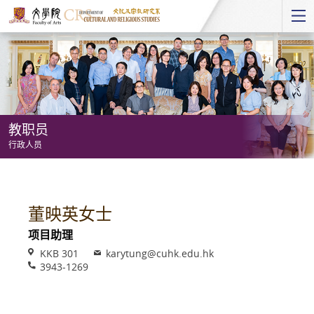
Start
main
Content
教职员
行政人员
教
职
员
董映英女士
-
项目助理
行
Venue
Email
KKB 301
karytung@cuhk.edu.hk
政
Phone
3943-1269
人
员