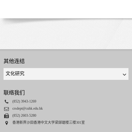
其他连结
Quick
links
select
联络我们
Phone
(852) 3943-1269
Email
crsdept@cuhk.edu.hk
Fax
(852) 2603-5280
Address
香港新界沙田香港中文大学梁銶琚楼三楼301室