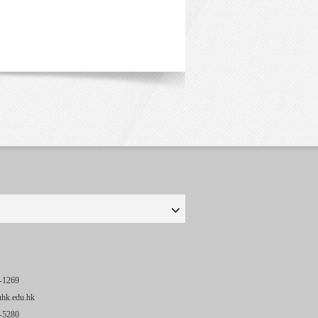
-1269
uhk.edu.hk
-5280