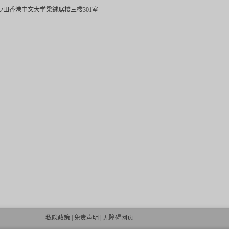
沙田香港中文大学梁銶琚楼三楼301室
私隐政策
|
免责声明
|
无障碍网页