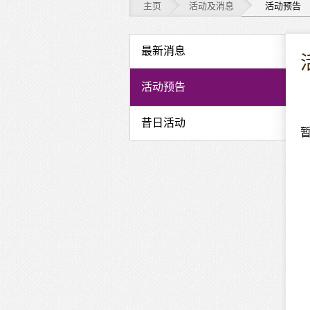
主页
活动及消息
活动预告
活
最新消息
动
活动预告
及
昔日活动
消
息
-
活
动
预
告