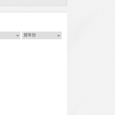
按
按年份
年
份