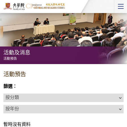
Start
main
Content
活動及消息
活動預告
活
活動預告
動
及
篩選：
消
按
息
分
按
-
類
年
活
份
動
暫時沒有資料