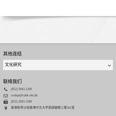
其他连结
Quick
links
select
联络我们
Phone
(852) 3943-1269
Email
crsdept@cuhk.edu.hk
Fax
(852) 2603-5280
Address
香港新界沙田香港中文大学梁銶琚楼三楼301室