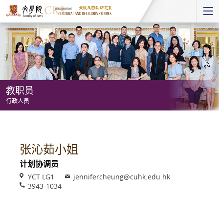
Start
main
Content
教职员
行政人员
教
职
员
张沁茹小姐
-
计划协调员
行
Venue
Email
YCT LG1
jennifercheung@cuhk.edu.hk
政
Phone
3943-1034
人
员