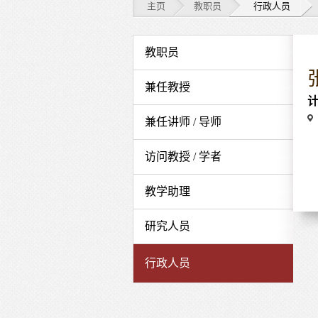
主页
教职员
行政人员
教
教职员
职
兼任教授
员
Ve
兼任讲师 / 导师
-
行
访问教授 / 学者
政
教学助理
人
研究人员
员
行政人员