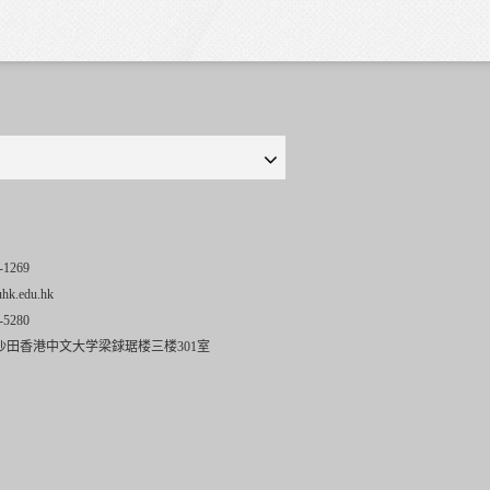
-1269
uhk.edu.hk
-5280
沙田香港中文大学梁銶琚楼三楼301室