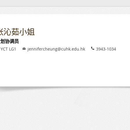
张沁茹小姐
计划协调员
nue
Email
Phone
YCT LG1
jennifercheung@cuhk.edu.hk
3943-1034