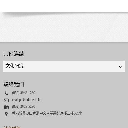
其他连结
Quick
links
select
联络我们
Phone
(852) 3943-1269
Email
crsdept@cuhk.edu.hk
Fax
(852) 2603-5280
Address
香港新界沙田香港中文大学梁銶琚楼三楼301室