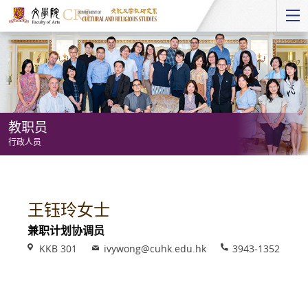
Start
main
Content
教职员
行政人员
教
职
员
王钰玲女士
-
兼职计划协调员
行
Venue
Email
Phone
KKB 301
ivywong@cuhk.edu.hk
3943-1352
政
人
员