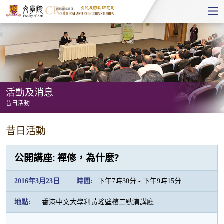
Start
main
Content
活動及消息
昔日活動
活
昔日活動
動
及
公開講座: 襌修，為什麼?
消
息
2016年3月23日
時間:
下午7時30分 - 下午9時15分
-
地點:
香港中文大學利黃瑤壁樓二號演講廳
昔
日