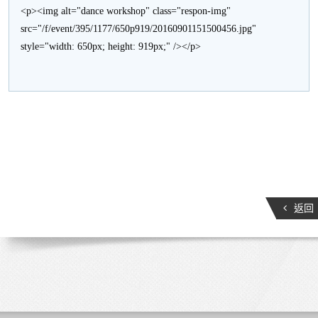
活
<p><img alt="dance workshop" class="respon-img"
src="/f/event/395/1177/650p919/20160901151500456.jpg"
動
style="width: 650px; height: 919px;" /></p>
返回