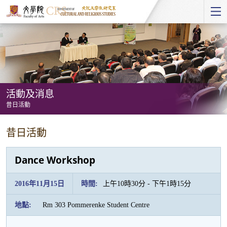
Start
main
Content
活動及消息
昔日活動
活
昔日活動
動
及
Dance Workshop
消
息
2016年11月15日
時間:
上午10時30分 - 下午1時15分
-
地點:
Rm 303 Pommerenke Student Centre
昔
日