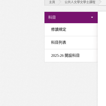
主頁
公共人文學文學士課程
公
科目
共
修讀規定
人
科目列表
文
學
2025-26 開設科目
文
學
士
課
程