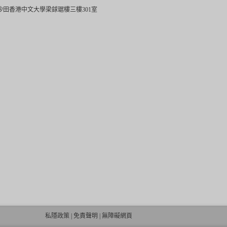
沙田香港中文大學梁銶琚樓三樓301室
私隱政策
|
免責聲明
|
無障礙網頁