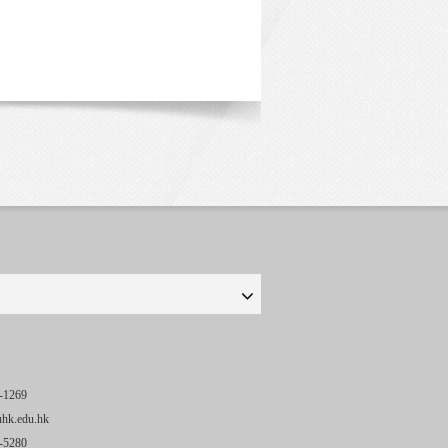
-1269
uhk.edu.hk
-5280