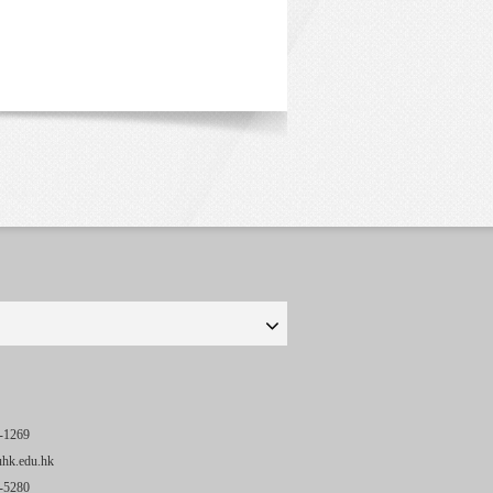
-1269
uhk.edu.hk
-5280