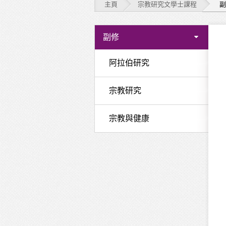
主頁
宗教研究文學士課程
副
宗
副修
教
阿拉伯研究
研
宗教研究
究
文
宗教與健康
學
士
課
程
-