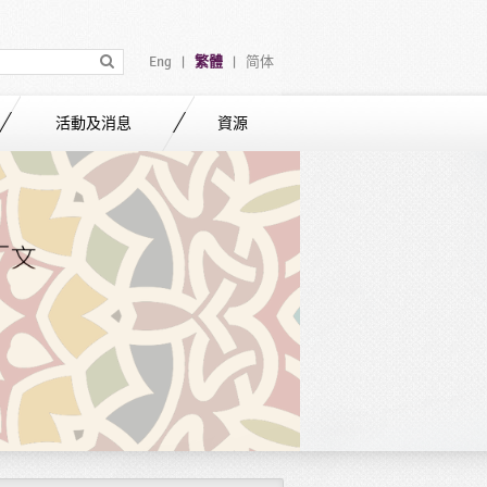
Eng
繁體
简体
|
|
活動及消息
資源