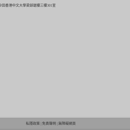
沙田香港中文大學梁銶琚樓三樓301室
私隱政策
|
免責聲明
|
無障礙網頁