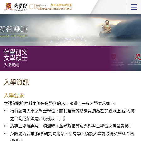
Start
main
Content
佛學研究
文學碩士
入學資訊
佛
入學資訊
學
研
入學要求
究
本課程歡迎本科主修任何學科的人士報讀。一般入學要求如下:
持有認可大學之學士學位，而其榮譽等級通常須為乙等或以上 或 考獲
文
之平均成績須達乙級或以上; 或
學
於專上學院完成一項課程，並考取相等於榮譽學士學位之專業資格；
碩
英語能力要求(詳參研究院網站，所有學生須於入學前取得英語科合格
士