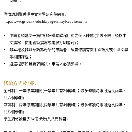
成績)；
-
入
詳情請瀏覽香港中文大學研究院網頁:
http://www.gs.cuhk.edu.hk/page/EntryRequirements
學
資
申請者須遞交一篇申請研讀本課程目的之個人陳述 (字數不限，須以中
訊
文撰寫，使用親筆撰寫或電腦打印皆可)；
非本地及非以華語為母語的申請者，須曾修讀有關中國語文或中國文學
等相關課程；
遴選程序如若要求面試，申請人必須參與。
修讀方式及期限
全日制：一年修業期限 (一學年共有2個學期；最多修讀時限可延長兩年，
共六個學期)
修讀時限
兼讀制：兩年修業期限 (兩學年共有4個學期；最多
可延長兩年，
共八個學期)
學生須修讀至少24個學分(共八門科目)