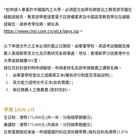
*如申請人畢業於中國國內之大學，必須提交由學信網發出之教育部学籍在
教育部學歷證書電子註冊備案表及
線驗證报告、
中國高等教育學位在線驗
，請參考學信網，網址為
證報告
https://www.chsi.com.cn/xlcx/bgys.jsp
。
以下申請文件之正本必須於截止日期前，由畢業學校、英語考試機關及推
薦人直接郵寄至文化及宗教研究系辦事處，地址：香港新界沙田香港中文
大學梁銶琚樓301室。
請在信封封面列明申請編號、申請者姓名及欲申請報讀之課程名稱。
由畢業學校發出之成績單正本(備有評分制度及等級說明)；
英文能力證明文件正本(如有需要)；
兩位推薦人之推薦書 (密封信封)。
學費 (2026-27)
全日制：港幣175,000元 (共一年，分兩個學期繳交)
兼讀制：港幣175,000元 (共兩年，分四個學期繳交)
在修業期限結束後，申請選讀的科目須另繳學費 (每科目約為港幣21,876