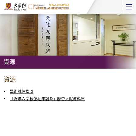
Start
main
Content
資源
資
資源
源
學術誠信指引
「香港六宗教領袖座談會」歴史文獻資料庫