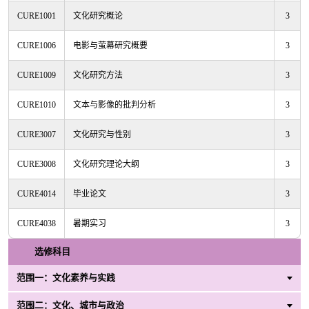
程
CURE1001
文化研究概论
3
-
CURE1006
电影与萤幕研究概要
3
科
目
CURE1009
文化研究方法
3
CURE1010
文本与影像的批判分析
3
CURE3007
文化研究与性别
3
CURE3008
文化研究理论大纲
3
CURE4014
毕业论文
3
CURE4038
暑期实习
3
选修科目
范围一：文化素养与实践
范围二：文化、城市与政治