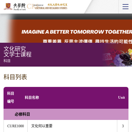
Start
main
Content
文化研究
文学士课程
科目
文
科目列表
化
研
科目
究
Unit
科目名称
编号
文
学
必修科目
士
CURE1000
文化何以重要
3
课