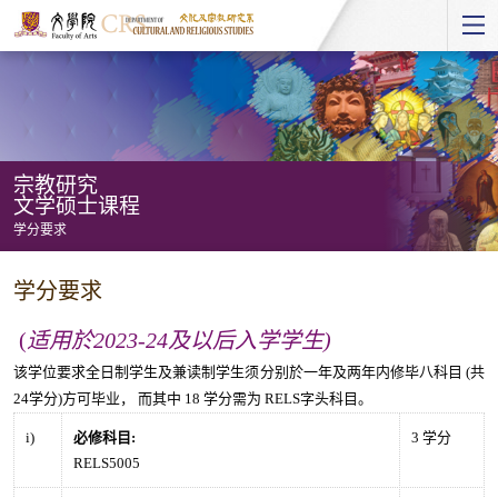
Start
main
Content
宗教研究
文学硕士课程
学分要求
宗
学分要求
教
研
(
适用於2023-24及以后入学学生)
究
该学位要求全日制学生及兼读制学生须分别於一年及两年内修毕八科目 (共
文
24学分)方可毕业， 而其中 18 学分需为 RELS字头科目。
学
i)
必修科目
:
3 学分
硕
RELS5005
士