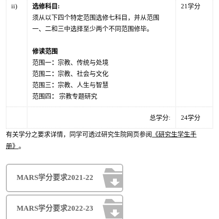
ii)
选修科目
:
21学分
课
须从以下四个特定范围选修七科目，并从范围
程
一、二和三中选择至少两个不同范围修毕。
-
学
修读范围
范围一
：
宗教、传统与处境
分
范围二
：
宗教、社会与文化
要
范围三
：
宗教、人生与智慧
求
范围四
：
宗教专题研究
总学分:
24学分
有关学分之要求详情，同学可透过研究生院网页参阅
《研究生学生手
册》
。
MARS学分要求2021-22
MARS学分要求2022-23