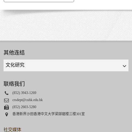
其他连结
Quick
links
select
联络我们
Phone
(852) 3943-1269
Email
crsdept@cuhk.edu.hk
Fax
(852) 2603-5280
Address
香港新界沙田香港中文大学梁銶琚楼三楼301室
社交媒体