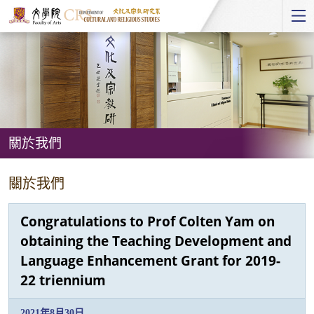
Start
main
Content
關於我們
關
關於我們
於
我
Congratulations to Prof Colten Yam on
們
obtaining the Teaching Development and
Language Enhancement Grant for 2019-
22 triennium
2021年8月30日