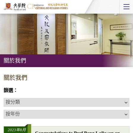
Start
main
Content
關於我們
關
關於我們
於
我
篩選：
們
按
分
按
類
年
份
2023年8月