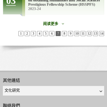
03
on obtaining Humanities and Social Sciences
Prestigious Fellowship Scheme (HSSPFS)
2023-24
阅读更多
1
2
3
4
5
6
7
8
9
10
11
12
13
14
其他連結
Quick
links
select
聯絡我們