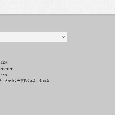
-1269
uhk.edu.hk
-5280
沙田香港中文大學梁銶琚樓三樓301室