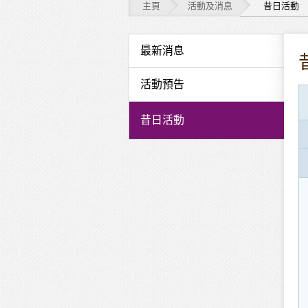
主頁
活動及消息
昔日活動
活
最新消息
動
活動預告
及
昔日活動
消
息
-
昔
日
活
動