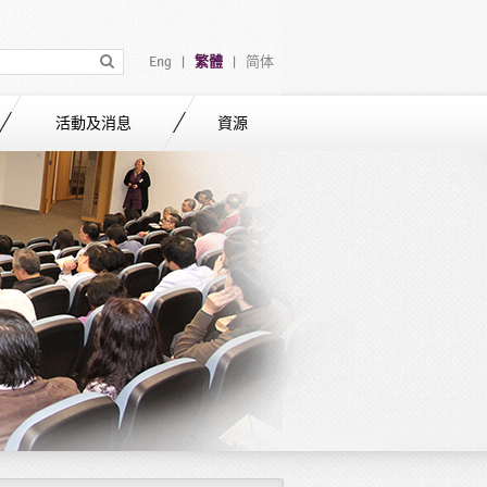
Eng
繁體
简体
|
|
活動及消息
資源