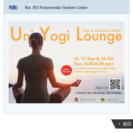
活
地點:
Rm 303 Pommerenke Student Center
動
返回