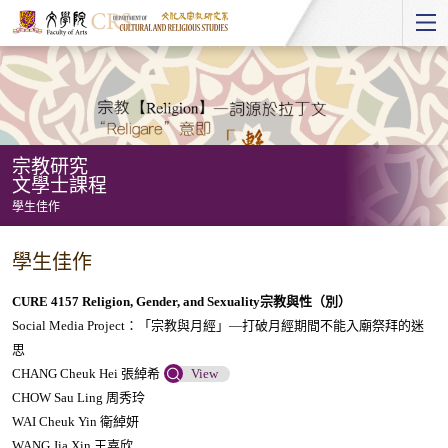
Start
main
Content
宗教研究
文學士課程
學生佳作
宗
學生佳作
教
研
CURE 4157 Religion, Gender, and Sexuality
宗教與性（別）
究
Social Media Project：「宗教與月經」—打破月經期間不能入廟祭拜的迷
思
文
CHANG Cheuk Hei 張綽希
View
學
CHOW Sau Ling 周秀玲
士
WAI Cheuk Yin 衛綽妍
課
WANG Jia Xin 王嘉欣