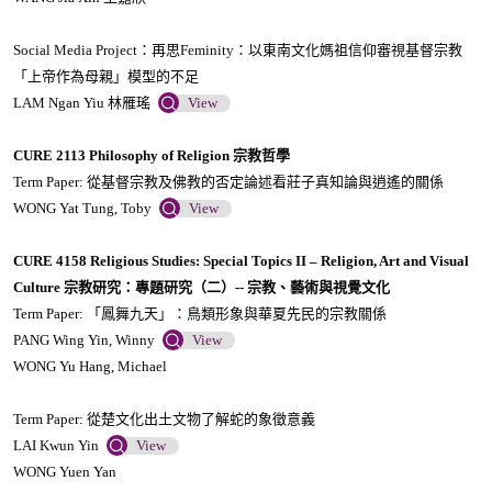
程
-
Social Media Project：再思Feminity：以東南文化媽祖信仰審視基督宗教
「上帝作為母親」模型的不足
學
LAM Ngan Yiu 林雁瑤
View
生
佳
CURE 2113 Philosophy of Religion 宗教哲學
作
Term Paper: 從基督宗教及佛教的否定論述看莊子真知論與逍遙的關係
WONG Yat Tung, Toby
View
CURE 4158 Religious Studies: Special Topics II – Religion, Art and Visual
Culture 宗教研究：專題研究（二）-- 宗教、藝術與視覺文化
Term Paper: 「鳳舞九天」：鳥類形象與華夏先民的宗教關係
PANG Wing Yin, Winny
View
WONG Yu Hang, Michael
Term Paper: 從楚文化出土文物了解蛇的象徵意義
LAI Kwun Yin
View
WONG Yuen Yan