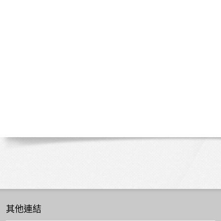
授
/
學
者
其他連結