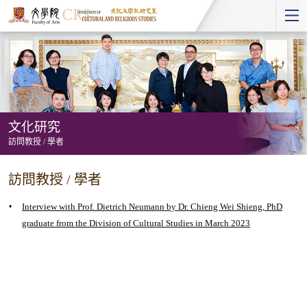
Start
main
Content
文化研究
訪問教授 / 學者
文
訪問教授 / 學者
化
研
Interview with Prof. Dietrich Neumann by Dr. Chieng Wei Shieng, PhD
究
graduate from the Division of Cultural Studies in March 2023
-
訪
問
教