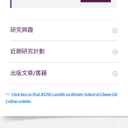
研究興趣
近期研究計劃
出版文章/書籍
>>
Click here to Prof. KUNG's profile on Divinity School of Chung Chi
College website.