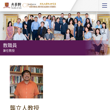
Start
main
Content
教職員
兼任教授
教
職
員
-
兼
任
教
授
龔立人教授