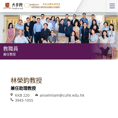
Start
main
Content
教職員
兼任教授
教
職
員
林榮鈞教授
-
兼任助理教授
兼
Venue
Email
KKB 220
anselmlam@cuhk.edu.hk
任
Phone
3943-1055
教
授