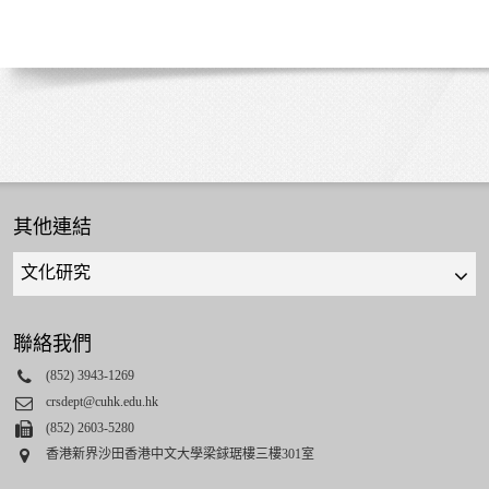
其他連結
Quick
links
select
聯絡我們
Phone
(852) 3943-1269
Email
crsdept@cuhk.edu.hk
Fax
(852) 2603-5280
Address
香港新界沙田香港中文大學梁銶琚樓三樓301室