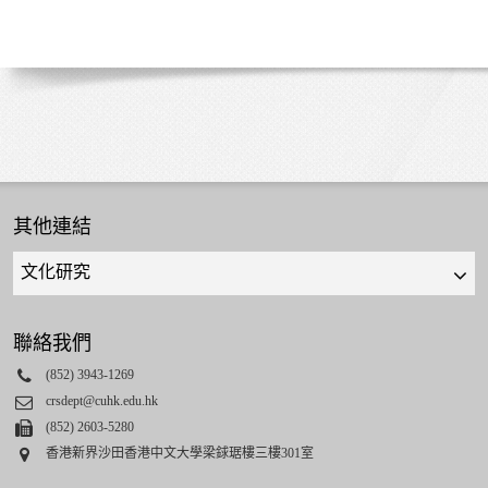
其他連結
Quick
links
select
聯絡我們
Phone
(852) 3943-1269
Email
crsdept@cuhk.edu.hk
Fax
(852) 2603-5280
Address
香港新界沙田香港中文大學梁銶琚樓三樓301室