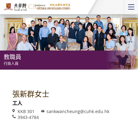
Start
main
Content
教職員
行政人員
教
職
員
張新群女士
-
工人
行
Venue
Email
KKB 301
sankwancheung@cuhk.edu.hk
政
Phone
3943-4784
人
員