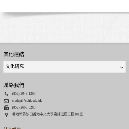
其他連結
Quick
links
select
聯絡我們
Phone
(852) 3943-1269
Email
crsdept@cuhk.edu.hk
Fax
(852) 2603-5280
Address
香港新界沙田香港中文大學梁銶琚樓三樓301室