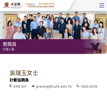
Start
main
Content
教職員
行政人員
教
職
員
吳瑞玉女士
-
計劃協調員
行
Venue
Email
Phone
KKB 301
graceng@cuhk.edu.hk
3943-6209
政
人
員