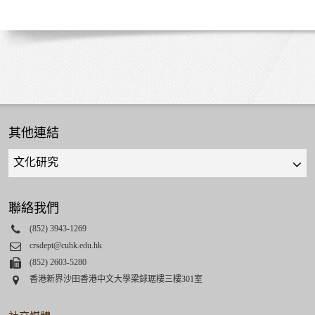
其他連結
Quick
links
select
聯絡我們
Phone
(852) 3943-1269
Email
crsdept@cuhk.edu.hk
Fax
(852) 2603-5280
Address
香港新界沙田香港中文大學梁銶琚樓三樓301室