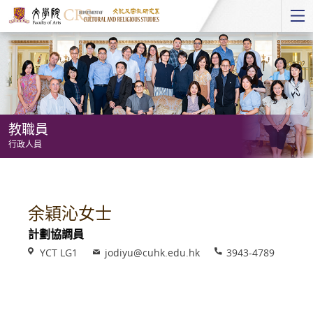
Start
main
Content
教職員
行政人員
教
職
員
余穎沁女士
-
計劃協調員
行
Venue
Email
Phone
YCT LG1
jodiyu@cuhk.edu.hk
3943-4789
政
人
員