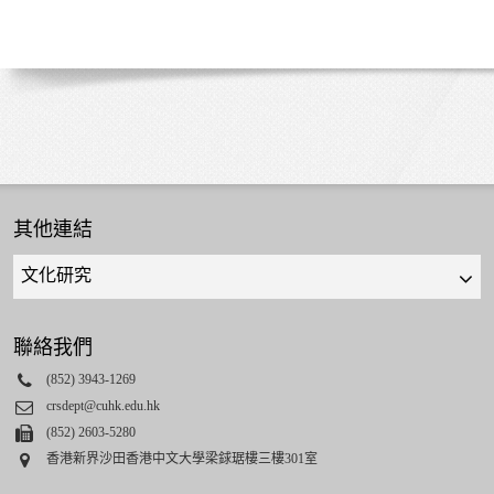
其他連結
Quick
links
select
聯絡我們
Phone
(852) 3943-1269
Email
crsdept@cuhk.edu.hk
Fax
(852) 2603-5280
Address
香港新界沙田香港中文大學梁銶琚樓三樓301室