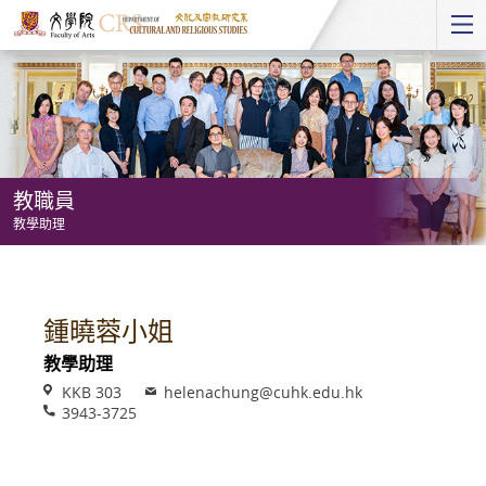
Start
main
Content
教職員
教學助理
教
職
員
鍾曉蓉小姐
-
教學助理
教
Venue
Email
KKB 303
helenachung@cuhk.edu.hk
學
Phone
3943-3725
助
理