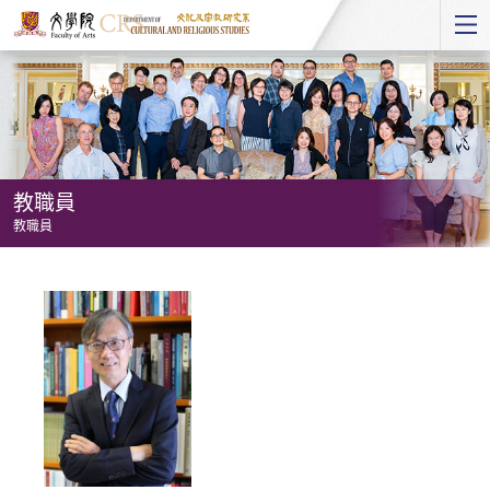
Start
main
Content
教職員
教職員
教
職
員
-
教
職
員