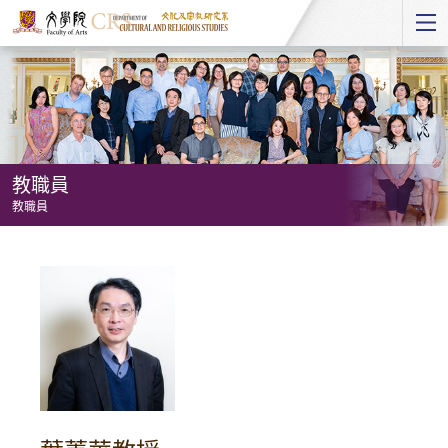
Start
main
Content
教職員
教職員
教
職
員
-
教
職
員