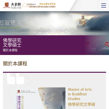
Start
main
Content
佛學研究
文學碩士
關於本課程
佛
關於本課程
學
研
究
文
Master of Arts
學
in Buddhist
Studies
碩
佛學研究文學碩
士