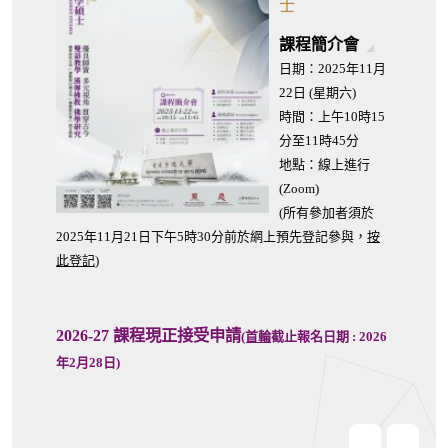
士
-
課程簡介會
關
日期：2025年11月
於
22日 (星期六)
本
時間：上午10時15
課
分至11時45分
程
地點：線上進行
(Zoom)
(所有參加者須於
2025年11月21日下午5時30分前於網上預先登記參與，
按
此登記
)
2026-27 課程現正接受申請
(首輪
截止報名日期 : 2026
年2月28日)