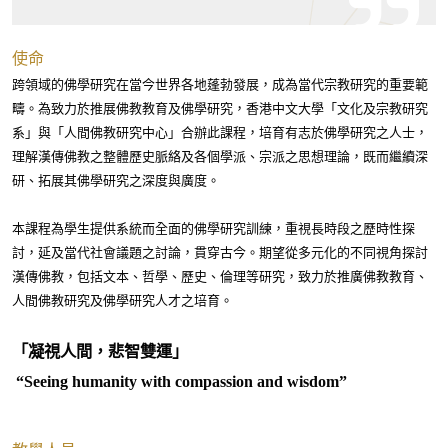
使命
跨領域的佛學研究在當今世界各地蓬勃發展，成為當代宗教研究的重要範
疇。為致力於推展佛教教育及佛學研究，香港中文大學「文化及宗教研究
系」與「人間佛教研究中心」合辦此課程，培育有志於佛學研究之人士，
理解漢傳佛教之整體歷史脈絡及各個學派、宗派之思想理論，既而繼續深
研、拓展其佛學研究之深度與廣度。
本課程為學生提供系統而全面的佛學研究訓練，重視長時段之歷時性探
討，延及當代社會議題之討論，貫穿古今。期望從多元化的不同視角探討
漢傳佛教，包括文本、哲學、歷史、倫理等研究，致力於推廣佛教教育、
人間佛教研究及佛學研究人才之培育。
「凝視人間，悲智雙運」
“Seeing humanity with compassion and wisdom”