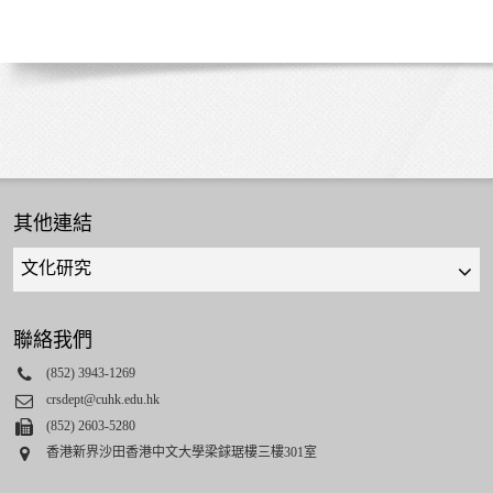
其他連結
Quick
links
select
聯絡我們
Phone
(852) 3943-1269
Email
crsdept@cuhk.edu.hk
Fax
(852) 2603-5280
Address
香港新界沙田香港中文大學梁銶琚樓三樓301室