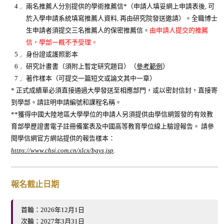
兩名推薦人分別提供的學術推薦信*（申請人填妥網上申請表後, 可
於入學申請系統填寫推薦人資料, 再由研究院發送邀請）。全職博士
生申請者須提交三名推薦人的保密推薦信。
由申請人提交的推薦
信，學部一概不予受理。
身份證或護照影本
研究計畫書（須附上暫定研究題目）（
參考範例
）
著作樣本（可提交一篇短文或論文其中一章）
* 正式成績單必須直接通過大學發送至相應部門，或以密封信封，直接寄
到學部。請註明申請編號和課程名稱。
**獲得中國大陸地區大學學位的申請人另須提供由學信網簽發的有效教
育部學歷證書電子註冊備案表及中國高等教育學位線上驗證報告。 請參
閱學信網官方網站提供的報告樣本：
https://www.chsi.com.cn/xlcx/bgys.jsp
.
報名截止日期
首輪：2026年12月1日
次輪：2027年3月31日