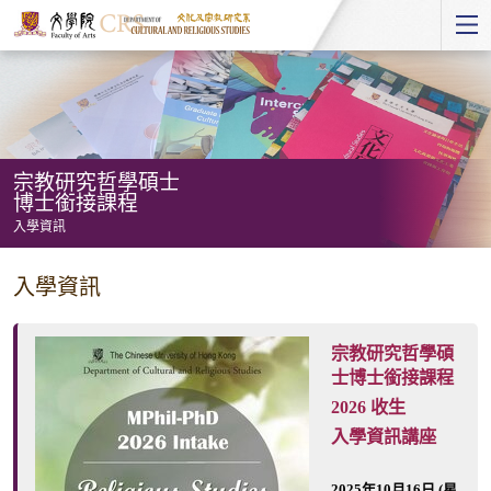
Start
main
Content
宗教研究哲學碩士
博士銜接課程
入學資訊
宗
入學資訊
教
研
宗教研究哲學碩
究
士博士銜接課程
哲
2026 收生
學
入學資訊講座
碩
士
2025年10月16日 (星