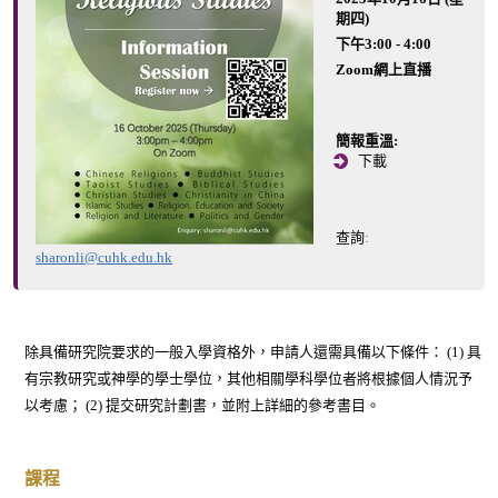
期四)
博
下午3:00 - 4:00
士
Zoom網上直播
銜
接
簡報重溫:
課
下載
程
-
查詢
:
入
sharonli@cuhk.edu.hk
學
資
訊
除具備研究院要求的一般入學資格外，申請人還需具備以下條件： (1) 具
有宗教研究或神學的學士學位，其他相關學科學位者將根據個人情況予
以考慮； (2) 提交研究計劃書，並附上詳細的參考書目。
課程