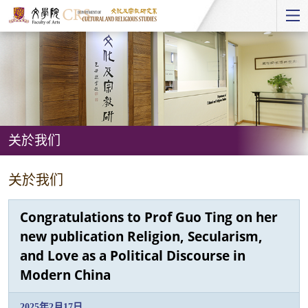
Start
main
Content
关於我们
关
关於我们
於
我
Congratulations to Prof Guo Ting on her
们
new publication Religion, Secularism,
and Love as a Political Discourse in
Modern China
2025年2月17日