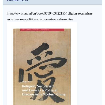
https://www.aup.nl/en/book/9789463722155/religion-secularism-
and-love-as-a-political-discourse-in-modern-china