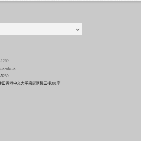
-1269
uhk.edu.hk
-5280
沙田香港中文大学梁銶琚楼三楼301室