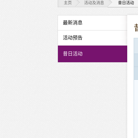
主页
活动及消息
昔日活动
活
最新消息
动
活动预告
及
昔日活动
消
息
-
昔
日
活
动